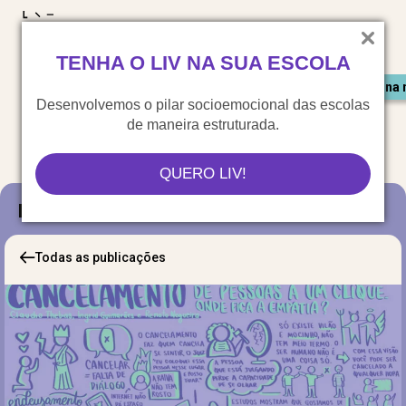
LIV para o mundo
TENHA O LIV NA SUA ESCOLA
Materiais gratuitos
Congresso LIV
Saiu na 
Desenvolvemos o pilar socioemocional das escolas
de maneira estruturada.
QUERO LIV!
Blog
Todas as publicações