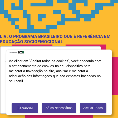
LIV: O PROGRAMA BRASILEIRO QUE É REFERÊNCIA EM
EDUCAÇÃO SOCIOEMOCIONAL
Utilizamos seus dados para oferecer uma
experiência mais relevante ao analisar e
Ao clicar em “Aceitar todos os cookies”, você concorda com
o armazenamento de cookies no seu dispositivo para
personalizar conteúdos e anúncios em nossa
melhorar a navegação no site, analisar e melhorar a
plataforma e em serviços de terceiros. Consulte
adequação das informações que são expostas baseadas no
a Política de Privacidade de Dados do Grupo
seu perfil.
Salta Educação clicando no link
Saiba mais
Recusar Cookies
Aceitar Cookies
Gerenciar
Só os Necessários
Aceitar Todos