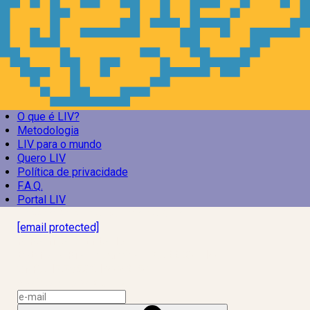
O que é LIV?
Metodologia
LIV para o mundo
Quero LIV
Política de privacidade
F.A.Q.
Portal LIV
Laboratório Inteligência de Vida
[email protected]
R. Rodrigo de Brito, 13
Botafogo, Rio de Janeiro – RJ, 22280-100
CNPJ: 17.765.891/0002-50
Assine a news do LIV!