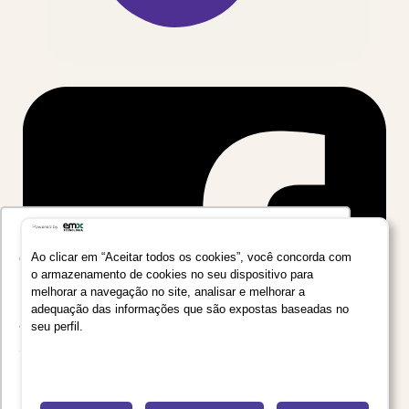
Utilizamos seus dados para oferecer uma
experiência mais relevante ao analisar e
Ao clicar em “Aceitar todos os cookies”, você concorda com
o armazenamento de cookies no seu dispositivo para
personalizar conteúdos e anúncios em nossa
melhorar a navegação no site, analisar e melhorar a
plataforma e em serviços de terceiros. Consulte
adequação das informações que são expostas baseadas no
a Política de Privacidade de Dados do Grupo
seu perfil.
Salta Educação clicando no link
Saiba mais
Recusar Cookies
Aceitar Cookies