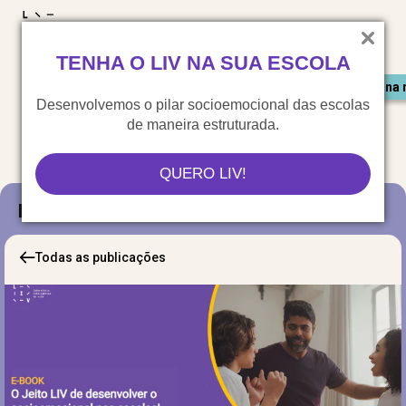
LIV para o mundo
TENHA O LIV NA SUA ESCOLA
Materiais gratuitos
Congresso LIV
Saiu na 
Desenvolvemos o pilar socioemocional das escolas
de maneira estruturada.
QUERO LIV!
Blog
Todas as publicações