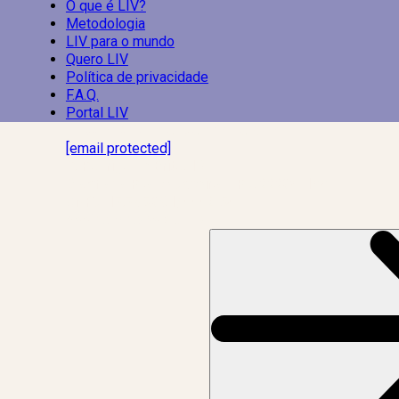
O que é LIV?
Metodologia
LIV para o mundo
Quero LIV
Política de privacidade
F.A.Q.
Portal LIV
Laboratório Inteligência de Vida
[email protected]
R. Rodrigo de Brito, 13
Botafogo, Rio de Janeiro – RJ, 22280-100
CNPJ: 17.765.891/0002-50
Assine a news do LIV!