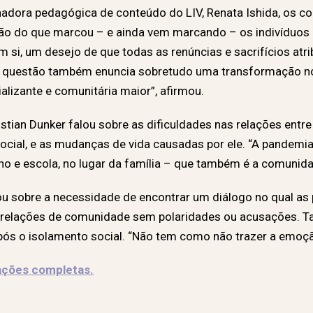
adora pedagógica de conteúdo do LIV, Renata Ishida, os c
ção do que marcou – e ainda vem marcando – os indivídu
em si, um desejo de que todas as renúncias e sacrifícios a
, a questão também enuncia sobretudo uma transformação 
alizante e comunitária maior”, afirmou.
tian Dunker falou sobre as dificuldades nas relações entre 
ocial, e as mudanças de vida causadas por ele. “A pandemi
alho e escola, no lugar da família – que também é a comunida
ou sobre a necessidade de encontrar um diálogo no qual 
s relações de comunidade sem polaridades ou acusações. 
pós o isolamento social. “Não tem como não trazer a emoçã
tações completas.