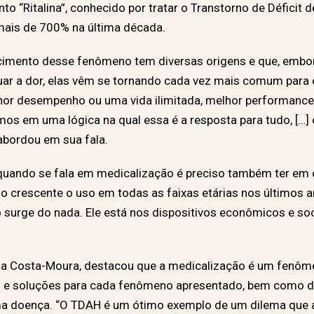
Ritalina”, conhecido por tratar o Transtorno de Déficit d
ais de 700% na última década.
escimento desse fenômeno tem diversas origens e que, emb
ar a dor, elas vêm se tornando cada vez mais comum para o
hor desempenho ou uma vida ilimitada, melhor performance.
os em uma lógica na qual essa é a resposta para tudo, […] 
 abordou em sua fala.
quando se fala em medicalização é preciso também ter em 
do crescente o uso em todas as faixas etárias nos últimos 
surge do nada. Ele está nos dispositivos econômicos e soci
nda Costa-Moura, destacou que a medicalização é um fen
 e soluções para cada fenômeno apresentado, bem como de
a doença. “O TDAH é um ótimo exemplo de um dilema que a 