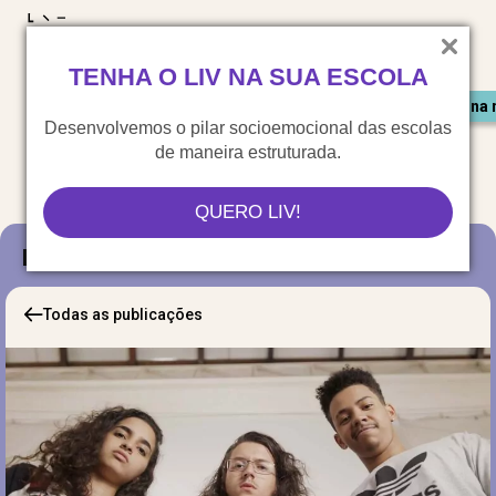
LIV para o mundo
TENHA O LIV NA SUA ESCOLA
Materiais gratuitos
Congresso LIV
Saiu na 
Desenvolvemos o pilar socioemocional das escolas
de maneira estruturada.
QUERO LIV!
Blog
Todas as publicações