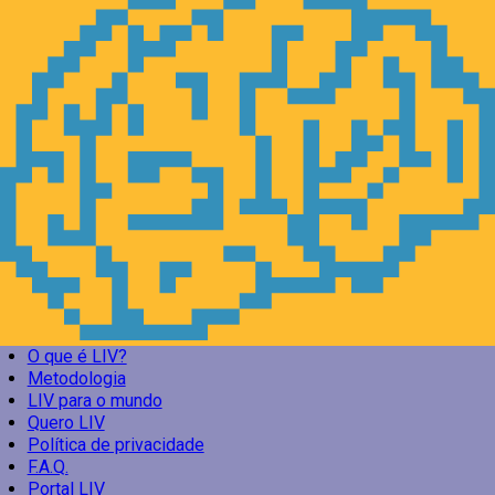
O que é LIV?
Metodologia
LIV para o mundo
Quero LIV
Política de privacidade
F.A.Q.
Portal LIV