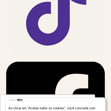
Utilizamos seus dados para oferecer uma
experiência mais relevante ao analisar e
Ao clicar em “Aceitar todos os cookies”, você concorda com