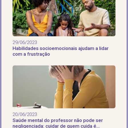
29/06/2023
Habilidades socioemocionais ajudam a lidar
com a frustração
20/06/2023
Saúde mental do professor não pode ser
negligenciada: cuidar de quem cuida é