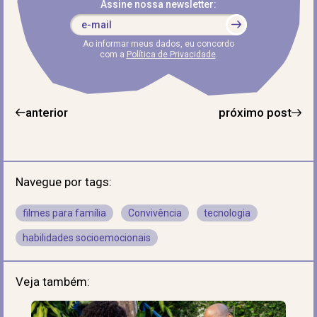
Assine nossa newsletter:
Ao informar meus dados, eu concordo
com a
Política de Privacidade
.
anterior
próximo post
Navegue por tags:
filmes para família
Convivência
tecnologia
habilidades socioemocionais
Veja também: