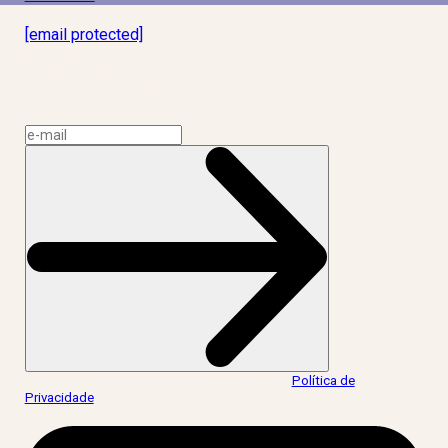
Laboratório Inteligência de Vida
[email protected]
R. Rodrigo de Brito, 13
Botafogo, Rio de Janeiro – RJ, 22280-100
CNPJ: 17.765.891/0002-50
Assine a news do LIV!
Ao informar meus dados, eu concordo com a
Política de
Privacidade
.
acesse nossas redes: