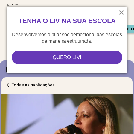
LIV para o mundo
TENHA O LIV NA SUA ESCOLA
Materiais gratuitos
Congresso LIV
Saiu na 
Desenvolvemos o pilar socioemocional das escolas
de maneira estruturada.
QUERO LIV!
Blog
Todas as publicações