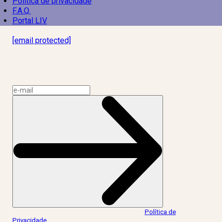
Política de privacidade
F.A.Q.
Portal LIV
Laboratório Inteligência de Vida
[email protected]
R. Rodrigo de Brito, 13
Botafogo, Rio de Janeiro – RJ, 22280-100
CNPJ: 17.765.891/0002-50
Assine a news do LIV!
Ao informar meus dados, eu concordo com a
Política de
Privacidade
.