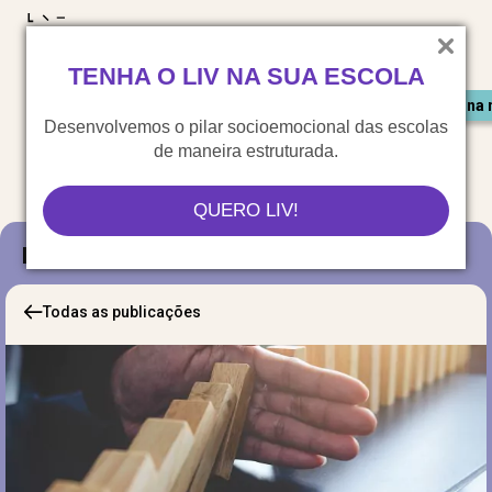
LIV para o mundo
TENHA O LIV NA SUA ESCOLA
Materiais gratuitos
Congresso LIV
Saiu na 
Desenvolvemos o pilar socioemocional das escolas
de maneira estruturada.
QUERO LIV!
Blog
Todas as publicações