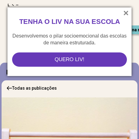
LIV para o mundo
TENHA O LIV NA SUA ESCOLA
Materiais gratuitos
Congresso LIV
Saiu na 
Desenvolvemos o pilar socioemocional das escolas
de maneira estruturada.
QUERO LIV!
Blog
Todas as publicações