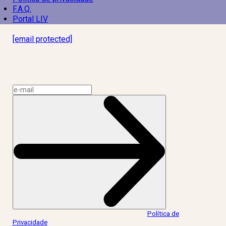
F.A.Q.
Portal LIV
Laboratório Inteligência de Vida
[email protected]
R. Rodrigo de Brito, 13
Botafogo, Rio de Janeiro – RJ, 22280-100
CNPJ: 17.765.891/0002-50
Assine a news do LIV!
Ao informar meus dados, eu concordo com a
Política de
Privacidade
.