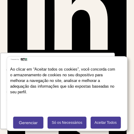
Utilizamos seus dados para oferecer uma
experiência mais relevante ao analisar e
Ao clicar em “Aceitar todos os cookies”, você concorda com
o armazenamento de cookies no seu dispositivo para
personalizar conteúdos e anúncios em nossa
melhorar a navegação no site, analisar e melhorar a
plataforma e em serviços de terceiros. Consulte
adequação das informações que são expostas baseadas no
a Política de Privacidade de Dados do Grupo
seu perfil.
Salta Educação clicando no link
Saiba mais
Recusar Cookies
Aceitar Cookies
Gerenciar
Só os Necessários
Aceitar Todos