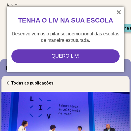
LIV para o mundo
TENHA O LIV NA SUA ESCOLA
Materiais gratuitos
Congresso LIV
Saiu na 
Desenvolvemos o pilar socioemocional das escolas
de maneira estruturada.
QUERO LIV!
Blog
Todas as publicações