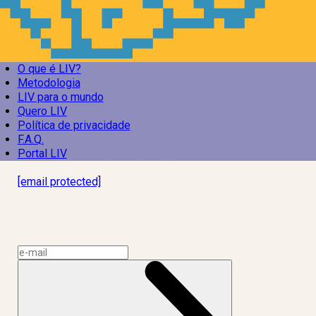
O que é LIV?
Metodologia
LIV para o mundo
Quero LIV
Política de privacidade
F.A.Q.
Portal LIV
Laboratório Inteligência de Vida
[email protected]
R. Rodrigo de Brito, 13
Botafogo, Rio de Janeiro – RJ, 22280-100
CNPJ: 17.765.891/0002-50
Assine a news do LIV!