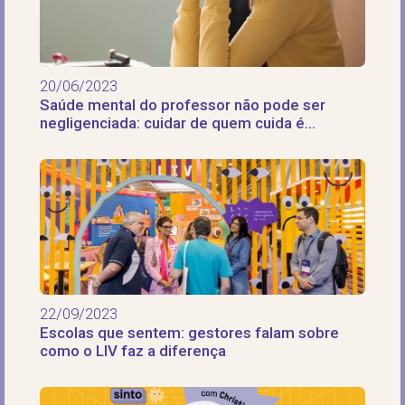
20/06/2023
Saúde mental do professor não pode ser
negligenciada: cuidar de quem cuida é
fundamental
22/09/2023
Escolas que sentem: gestores falam sobre
como o LIV faz a diferença