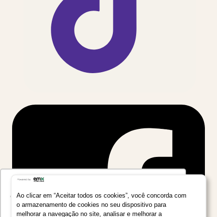
Utilizamos seus dados para oferecer uma
experiência mais relevante ao analisar e
Ao clicar em “Aceitar todos os cookies”, você concorda com
o armazenamento de cookies no seu dispositivo para
personalizar conteúdos e anúncios em nossa
melhorar a navegação no site, analisar e melhorar a