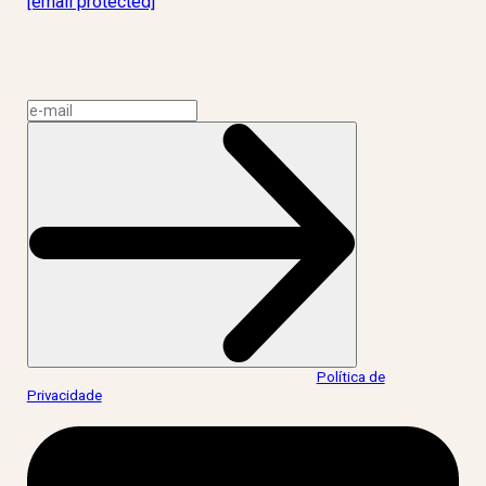
[email protected]
R. Rodrigo de Brito, 13
Botafogo, Rio de Janeiro – RJ, 22280-100
CNPJ: 17.765.891/0002-50
Assine a news do LIV!
Ao informar meus dados, eu concordo com a
Política de
Privacidade
.
acesse nossas redes: