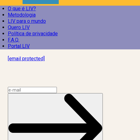
O que é LIV?
Metodologia
LIV para o mundo
Quero LIV
Política de privacidade
F.A.Q.
Portal LIV
Laboratório Inteligência de Vida
[email protected]
R. Rodrigo de Brito, 13
Botafogo, Rio de Janeiro – RJ, 22280-100
CNPJ: 17.765.891/0002-50
Assine a news do LIV!