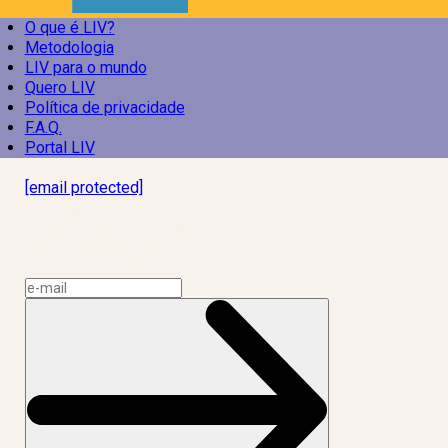
O que é LIV?
Metodologia
LIV para o mundo
Quero LIV
Política de privacidade
F.A.Q.
Portal LIV
Laboratório Inteligência de Vida
[email protected]
R. Rodrigo de Brito, 13
Botafogo, Rio de Janeiro – RJ, 22280-100
CNPJ: 17.765.891/0002-50
Assine a news do LIV!