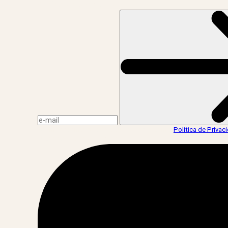
Assine a news do LIV!
Ao informar meus dados, eu concordo com a
Política de Privac
acesse nossas redes: