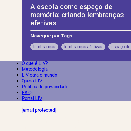
A escola como espaço de
memória: criando lembranças
afetivas
Navegue por Tags
lembranças
lembranças afetivas
espaço de
O que é LIV?
Metodologia
LIV para o mundo
Quero LIV
Política de privacidade
F.A.Q.
Portal LIV
Laboratório Inteligência de Vida
[email protected]
R. Rodrigo de Brito, 13
Botafogo, Rio de Janeiro – RJ, 22280-100
CNPJ: 17.765.891/0002-50