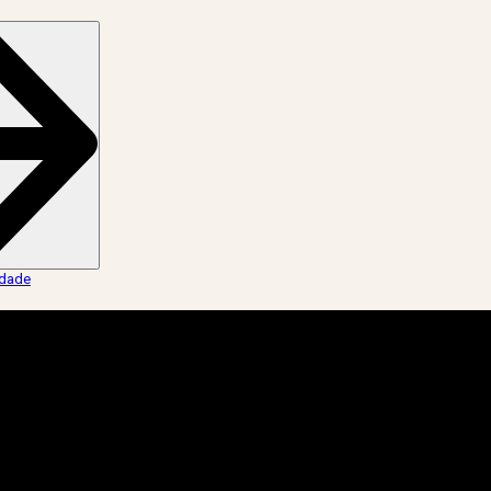
idade
.