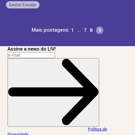
Gestor Escolar
Mais postagens:
1
…
7
8
9
Assine a news do LIV!
Ao informar meus dados, eu concordo com a
Política de
Privacidade
.