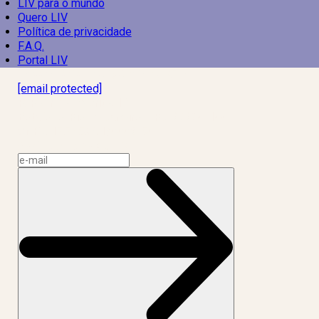
LIV para o mundo
Quero LIV
Política de privacidade
F.A.Q.
Portal LIV
Laboratório Inteligência de Vida
[email protected]
R. Rodrigo de Brito, 13
Botafogo, Rio de Janeiro – RJ, 22280-100
CNPJ: 17.765.891/0002-50
Assine a news do LIV!