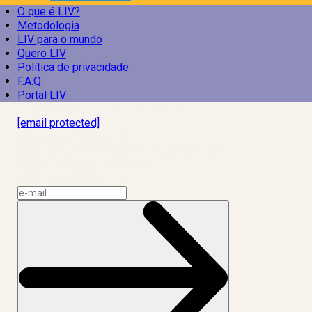
O que é LIV?
Metodologia
LIV para o mundo
Quero LIV
Política de privacidade
F.A.Q.
Portal LIV
Laboratório Inteligência de Vida
[email protected]
R. Rodrigo de Brito, 13
Botafogo, Rio de Janeiro – RJ, 22280-100
CNPJ: 17.765.891/0002-50
Assine a news do LIV!