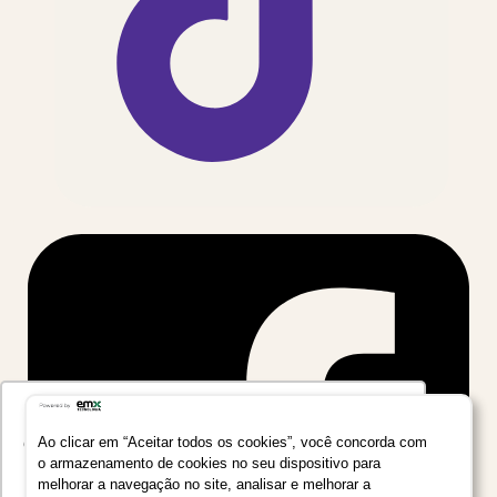
Utilizamos seus dados para oferecer uma
experiência mais relevante ao analisar e
Ao clicar em “Aceitar todos os cookies”, você concorda com
o armazenamento de cookies no seu dispositivo para
personalizar conteúdos e anúncios em nossa
melhorar a navegação no site, analisar e melhorar a
plataforma e em serviços de terceiros. Consulte