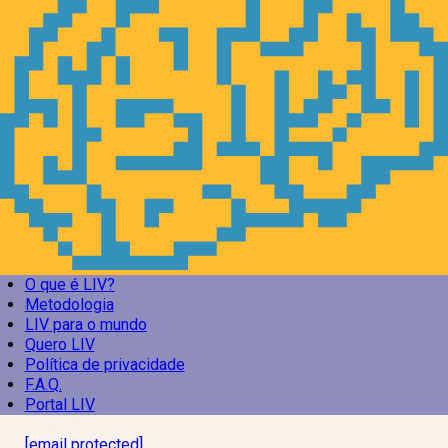
O que é LIV?
Metodologia
LIV para o mundo
Quero LIV
Política de privacidade
F.A.Q.
Portal LIV
Laboratório Inteligência de Vida
[email protected]