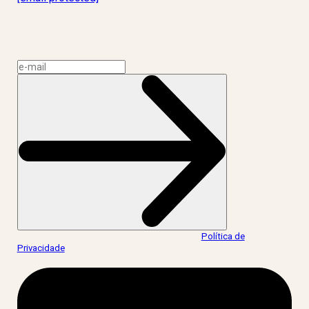
R. Rodrigo de Brito, 13
Botafogo, Rio de Janeiro – RJ, 22280-100
CNPJ: 17.765.891/0002-50
Assine a news do LIV!
Ao informar meus dados, eu concordo com a
Política de
Privacidade
.
acesse nossas redes: