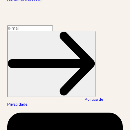
R. Rodrigo de Brito, 13
Botafogo, Rio de Janeiro – RJ, 22280-100
CNPJ: 17.765.891/0002-50
Assine a news do LIV!
Ao informar meus dados, eu concordo com a
Política de
Privacidade
.
acesse nossas redes: