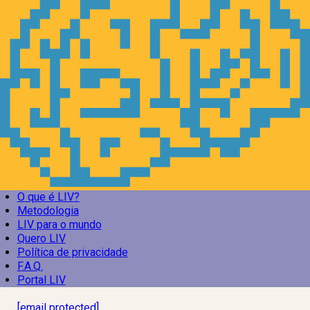
O que é LIV?
Metodologia
LIV para o mundo
Quero LIV
Política de privacidade
F.A.Q.
Portal LIV
Laboratório Inteligência de Vida
[email protected]