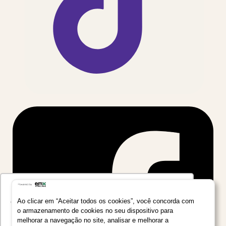
Utilizamos seus dados para oferecer uma
experiência mais relevante ao analisar e
Ao clicar em “Aceitar todos os cookies”, você concorda com
o armazenamento de cookies no seu dispositivo para
personalizar conteúdos e anúncios em nossa
melhorar a navegação no site, analisar e melhorar a
plataforma e em serviços de terceiros. Consulte