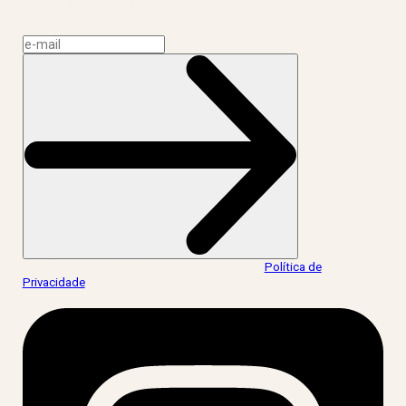
CNPJ: 17.765.891/0002-50
Assine a news do LIV!
Ao informar meus dados, eu concordo com a
Política de
Privacidade
.
acesse nossas redes: