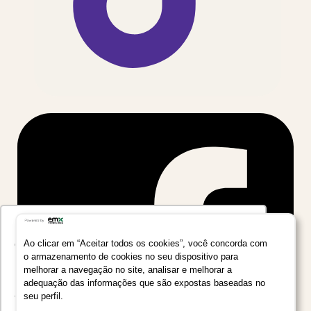
Utilizamos seus dados para oferecer uma
experiência mais relevante ao analisar e
Ao clicar em “Aceitar todos os cookies”, você concorda com
o armazenamento de cookies no seu dispositivo para
personalizar conteúdos e anúncios em nossa
melhorar a navegação no site, analisar e melhorar a
plataforma e em serviços de terceiros. Consulte
adequação das informações que são expostas baseadas no
a Política de Privacidade de Dados do Grupo
seu perfil.