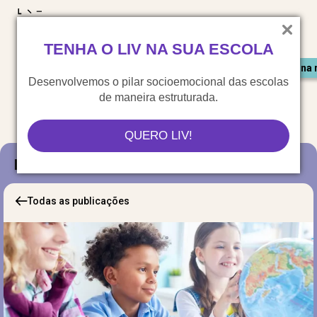
LIV para o mundo
TENHA O LIV NA SUA ESCOLA
Materiais gratuitos
Congresso LIV
Saiu na 
Desenvolvemos o pilar socioemocional das escolas
de maneira estruturada.
QUERO LIV!
Blog
Todas as publicações