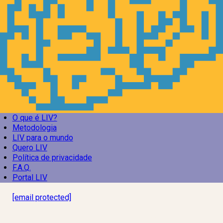
O que é LIV?
Metodologia
LIV para o mundo
Quero LIV
Política de privacidade
F.A.Q.
Portal LIV
Laboratório Inteligência de Vida
[email protected]
R. Rodrigo de Brito, 13
Botafogo, Rio de Janeiro – RJ, 22280-100