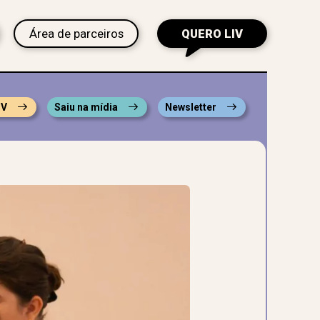
Área de parceiros
QUERO LIV
IV
Saiu na mídia
Newsletter