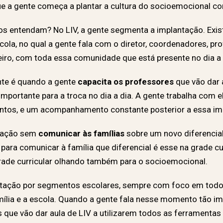
 a gente começa a plantar a cultura do socioemocional co
dos entendam? No LIV, a gente segmenta a implantação. Ex
la, no qual a gente fala com o diretor, coordenadores, pr
eiro, com toda essa comunidade que está presente no dia a d
te é quando a gente
capacita os professores
que vão dar 
 importante para a troca no dia a dia. A gente trabalha com 
entos, e um acompanhamento constante posterior a essa im
ntação sem
comunicar às famílias
sobre um novo diferencial
 comunicar à família que diferencial é esse na grade curr
ade curricular olhando também para o socioemocional.
antação por segmentos escolares, sempre com foco em todo
amília e a escola. Quando a gente fala nesse momento tão 
s que vão dar aula de LIV a utilizarem todos as ferramenta