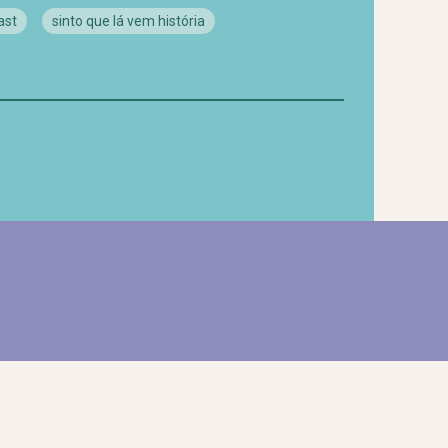
ast
sinto que lá vem história