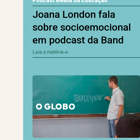
Podcast Beabá da Educação
Joana London fala
sobre socioemocional
em podcast da Band
Leia a matéria