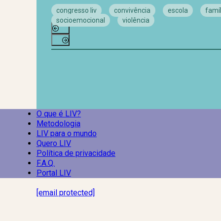
congresso liv
convivência
escola
famíl
socioemocional
violência
O que é LIV?
Metodologia
LIV para o mundo
Quero LIV
Política de privacidade
F.A.Q.
Portal LIV
Laboratório Inteligência de Vida
[email protected]
R. Rodrigo de Brito, 13
Botafogo, Rio de Janeiro – RJ, 22280-100