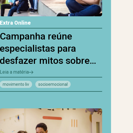
Extra Online
Campanha reúne
especialistas para
desfazer mitos sobre
saúde mental e apontar
Leia a matéria
onde estamos errando
movimento liv
socioemocional