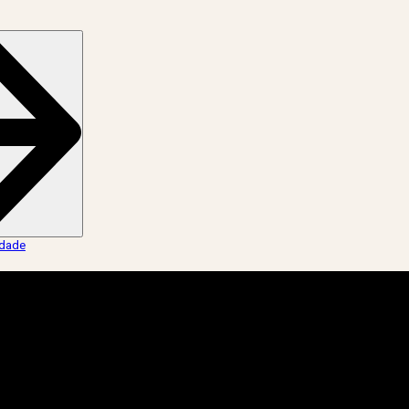
idade
.