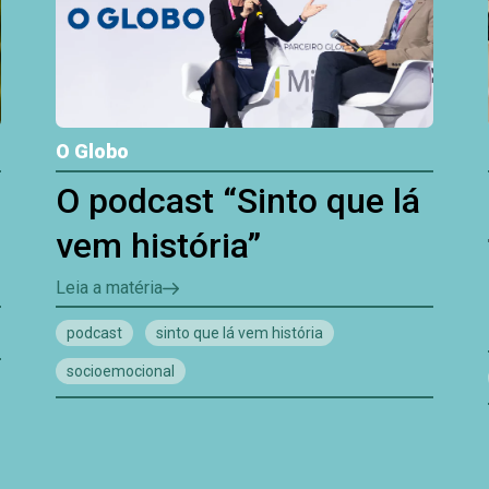
O Globo
O podcast “Sinto que lá
vem história”
Leia a matéria
podcast
sinto que lá vem história
socioemocional