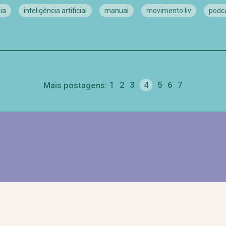
ia
inteligência artificial
manual
movimento liv
podc
1
2
3
4
5
6
7
Mais postagens: