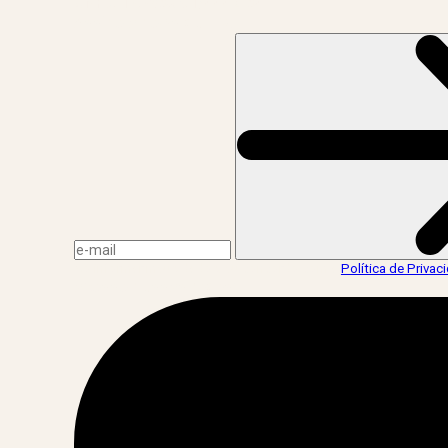
CNPJ: 17.765.891/0002-50
Assine a news do LIV!
Ao informar meus dados, eu concordo com a
Política de Privac
acesse nossas redes: