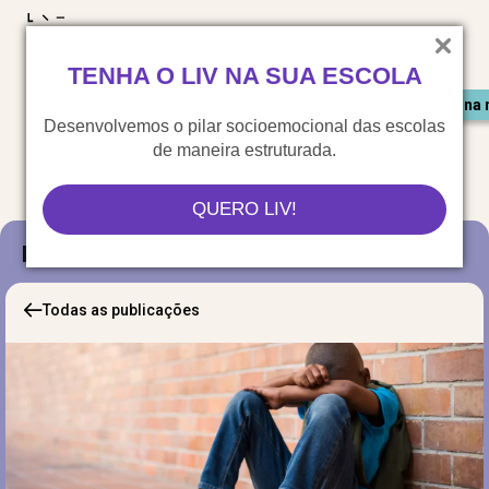
LIV para o mundo
TENHA O LIV NA SUA ESCOLA
Materiais gratuitos
Congresso LIV
Saiu na 
Desenvolvemos o pilar socioemocional das escolas
de maneira estruturada.
QUERO LIV!
Blog
Todas as publicações