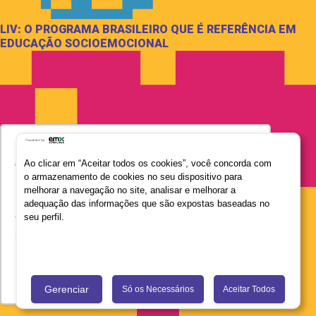
LIV: O PROGRAMA BRASILEIRO QUE É REFERÊNCIA EM
EDUCAÇÃO SOCIOEMOCIONAL
Utilizamos seus dados para oferecer uma
experiência mais relevante ao analisar e
Ao clicar em “Aceitar todos os cookies”, você concorda com
o armazenamento de cookies no seu dispositivo para
personalizar conteúdos e anúncios em nossa
melhorar a navegação no site, analisar e melhorar a
plataforma e em serviços de terceiros. Consulte
adequação das informações que são expostas baseadas no
a Política de Privacidade de Dados do Grupo
seu perfil.
Salta Educação clicando no link
Saiba mais
Recusar Cookies
Aceitar Cookies
Gerenciar
Só os Necessários
Aceitar Todos