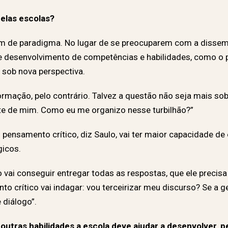
pelas escolas?
m de paradigma.
No lugar de se preocuparem com a dissem
 desenvolvimento de competências e habilidades, como o p
a sob nova perspectiva.
rmação, pelo contrário. Talvez a questão não seja mais sob
te de mim. Como eu me organizo nesse turbilhão?”
pensamento crítico, diz Saulo, vai ter maior capacidade de
gicos.
 vai conseguir entregar todas as respostas, que ele precisa
 crítico vai indagar: vou terceirizar meu discurso? Se a gen
 diálogo”.
outras habilidades a escola deve ajudar a desenvolver,
p