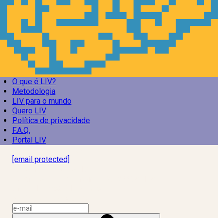
O que é LIV?
Metodologia
LIV para o mundo
Quero LIV
Política de privacidade
F.A.Q.
Portal LIV
Laboratório Inteligência de Vida
[email protected]
R. Rodrigo de Brito, 13
Botafogo, Rio de Janeiro – RJ, 22280-100
CNPJ: 17.765.891/0002-50
Assine a news do LIV!