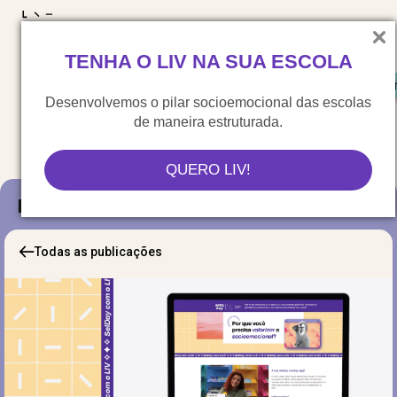
LIV para o mundo
TENHA O LIV NA SUA ESCOLA
Materiais gratuitos
Congresso LIV
Saiu na 
Desenvolvemos o pilar socioemocional das escolas
de maneira estruturada.
QUERO LIV!
Blog
Todas as publicações