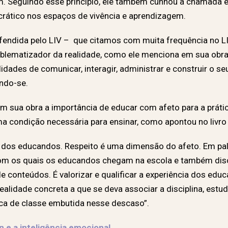
. Seguindo esse princípio, ele também cunhou a chamada ed
crático nos espaços de vivência e aprendizagem.
fendida pelo LIV – que citamos com muita frequência no LIV
oblematizador da realidade, como ele menciona em sua obra. 
lidades de comunicar, interagir, administrar e construir o 
ando-se.
m sua obra a importância de educar com afeto para a prátic
 condição necessária para ensinar, como apontou no livr
s dos educandos. Respeito é uma dimensão do afeto. Em pal
com os quais os educandos chegam na escola e também disc
conteúdos. É valorizar e qualificar a experiência dos educa
ealidade concreta a que se deva associar a disciplina, estu
ca de classe embutida nesse descaso”.
 e a inteligência emocional