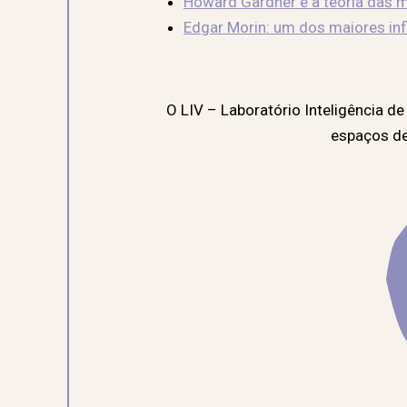
Howard Gardner e a teoria das m
Edgar Morin: um dos maiores i
O LIV – Laboratório Inteligência d
espaços de