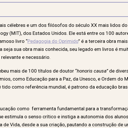
 mais célebres e um dos filósofos do século XX mais lidos
logy (MIT), dos Estados Unidos. Ele está entre os 100 aut
amoso livro “
Pedagogia do Oprimido
” é a terceira obra ma
a seja sua obra mais conhecida, seu legado em livros é mui
 relevante e necessário.
cebeu mais de 100 títulos de doutor “
honoris causa”
de diver
êmios, como Educação para a Paz, da Unesco, e Ordem do Mé
 é tido como referência mundial, é patrono da educação bra
 educação como
ferramenta fundamental para a transformaç
 estimula o senso crítico e instiga a autonomia dos alunos
cia de Vida, desde a sua criação, pautando a construção de