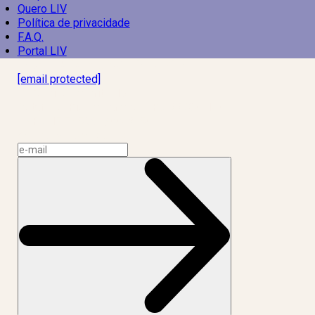
Quero LIV
Política de privacidade
F.A.Q.
Portal LIV
Laboratório Inteligência de Vida
[email protected]
R. Rodrigo de Brito, 13
Botafogo, Rio de Janeiro – RJ, 22280-100
CNPJ: 17.765.891/0002-50
Assine a news do LIV!