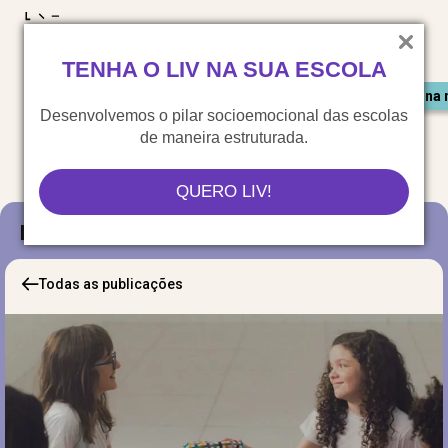
LIV para o mundo
TENHA O LIV NA SUA ESCOLA
Materiais gratuitos
Congresso LIV
Saiu na 
Desenvolvemos o pilar socioemocional das escolas
de maneira estruturada.
QUERO LIV!
Blog
Todas as publicações