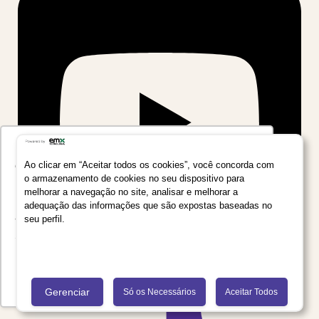
Utilizamos seus dados para oferecer uma
experiência mais relevante ao analisar e
Ao clicar em “Aceitar todos os cookies”, você concorda com
o armazenamento de cookies no seu dispositivo para
personalizar conteúdos e anúncios em nossa
melhorar a navegação no site, analisar e melhorar a
plataforma e em serviços de terceiros. Consulte
adequação das informações que são expostas baseadas no
a Política de Privacidade de Dados do Grupo
seu perfil.
Salta Educação clicando no link
Saiba mais
Recusar Cookies
Aceitar Cookies
Gerenciar
Só os Necessários
Aceitar Todos