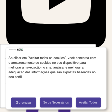
Utilizamos seus dados para oferecer uma
experiência mais relevante ao analisar e
Ao clicar em “Aceitar todos os cookies”, você concorda com
o armazenamento de cookies no seu dispositivo para
personalizar conteúdos e anúncios em nossa
melhorar a navegação no site, analisar e melhorar a
plataforma e em serviços de terceiros. Consulte
adequação das informações que são expostas baseadas no
a Política de Privacidade de Dados do Grupo
seu perfil.
Salta Educação clicando no link
Saiba mais
Recusar Cookies
Aceitar Cookies
Gerenciar
Só os Necessários
Aceitar Todos