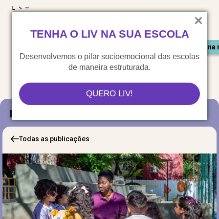
LIV para o mundo
TENHA O LIV NA SUA ESCOLA
Materiais gratuitos
Congresso LIV
Saiu na 
Desenvolvemos o pilar socioemocional das escolas
de maneira estruturada.
QUERO LIV!
Blog
Todas as publicações