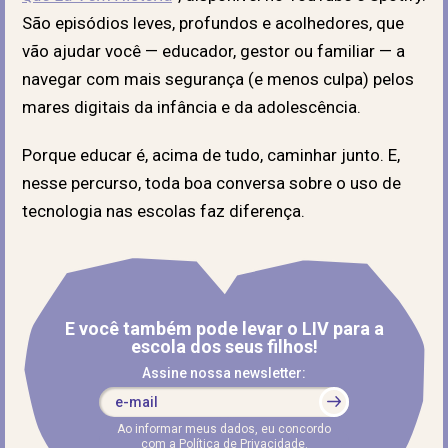
São episódios leves, profundos e acolhedores, que
vão ajudar você — educador, gestor ou familiar — a
navegar com mais segurança (e menos culpa) pelos
mares digitais da infância e da adolescência.
Porque educar é, acima de tudo, caminhar junto. E,
nesse percurso, toda boa conversa sobre o uso de
tecnologia nas escolas
faz diferença.
E você também pode levar o LIV para a
escola dos seus filhos!
Assine nossa newsletter:
Ao informar meus dados, eu concordo
com a
Política de Privacidade
.