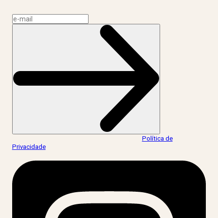
Assine a news do LIV!
Ao informar meus dados, eu concordo com a
Política de
Privacidade
.
acesse nossas redes: