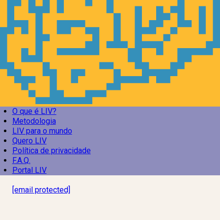
O que é LIV?
Metodologia
LIV para o mundo
Quero LIV
Política de privacidade
F.A.Q.
Portal LIV
Laboratório Inteligência de Vida
[email protected]
R. Rodrigo de Brito, 13
Botafogo, Rio de Janeiro – RJ, 22280-100
CNPJ: 17.765.891/0002-50