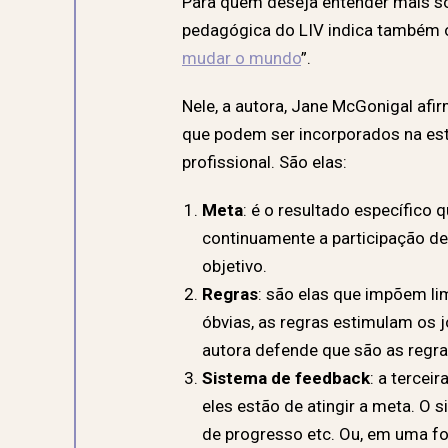
Para quem deseja entender mais so
pedagógica do LIV indica também o 
mudar o mundo
”.
Nele, a autora, Jane McGonigal afi
que podem ser incorporados na estr
profissional. São elas:
Meta
: é o resultado específico 
continuamente a participação de
objetivo.
Regras
: são elas que impõem l
óbvias, as regras estimulam os j
autora defende que são as regra
Sistema de feedback
: a tercei
eles estão de atingir a meta. O s
de progresso etc. Ou, em uma f