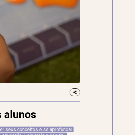
s alunos
er seus conceitos e se aprofundar 