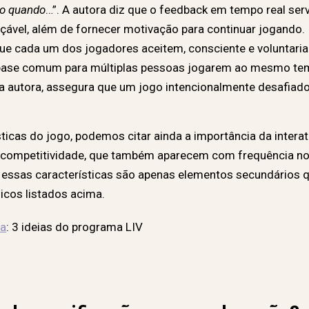
do quando
…”. A autora diz que o feedback em tempo real s
çável, além de fornecer motivação para continuar jogando.
que cada um dos jogadores aceitem, consciente e voluntaria
base comum para múltiplas pessoas jogarem ao mesmo tempo
z a autora, assegura que um jogo intencionalmente desafia
icas do jogo, podemos citar ainda a importância da interati
 competitividade, que também aparecem com frequência nos
 essas características são apenas elementos secundários q
icos listados acima.
la
: 3 ideias do programa LIV