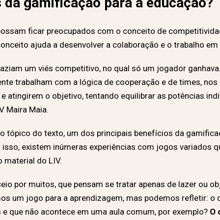
s da gamificação para a educação?
ossam ficar preocupados com o conceito de competitivida
nceito ajuda a desenvolver a colaboração e o trabalho em 
raziam um viés competitivo, no qual só um jogador ganhava
ente trabalham com a lógica de cooperação e de times, nos
atingirem o objetivo, tentando equilibrar as potências ind
IV Maira Maia.
 tópico do texto, um dos principais benefícios da gamifica
r isso, existem inúmeras experiências com jogos variados 
o material do LIV.
eio por muitos, que pensam se tratar apenas de lazer ou o
s um jogo para a aprendizagem, mas podemos refletir: o q
as e que não acontece em uma aula comum, por exemplo?
O 