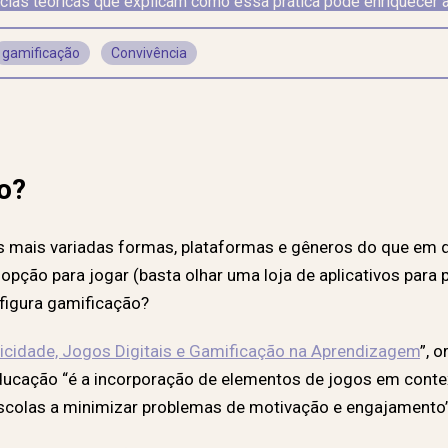
cias teóricas que explicam como essa prática pode enriquecer a
gamificação
Convivência
o?
s mais variadas formas, plataformas e gêneros do que em
pção para jogar (basta olhar uma loja de aplicativos para 
nfigura gamificação?
icidade, Jogos Digitais e Gamificação na Aprendizagem
”, 
educação “é a incorporação de elementos de jogos em contex
scolas a minimizar problemas de motivação e engajamento