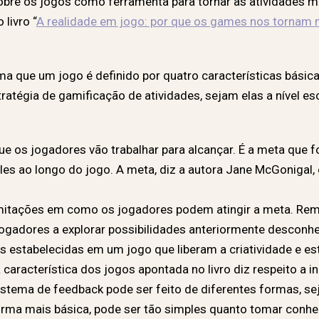
bre os jogos como ferramenta para tornar as atividades ma
livro “
A realidade em jogo: por que os games nos tornam
rma que um jogo é definido por quatro características básic
atégia de gamificação de atividades, sejam elas a nível e
que os jogadores vão trabalhar para alcançar. É a meta que f
les ao longo do jogo. A meta, diz a autora Jane McGonigal,
imitações em como os jogadores podem atingir a meta. Re
ogadores a explorar possibilidades anteriormente desconheci
s estabelecidas em um jogo que liberam a criatividade e e
ra característica dos jogos apontada no livro diz respeito a 
istema de feedback pode ser feito de diferentes formas, seja
orma mais básica, pode ser tão simples quanto tomar conh