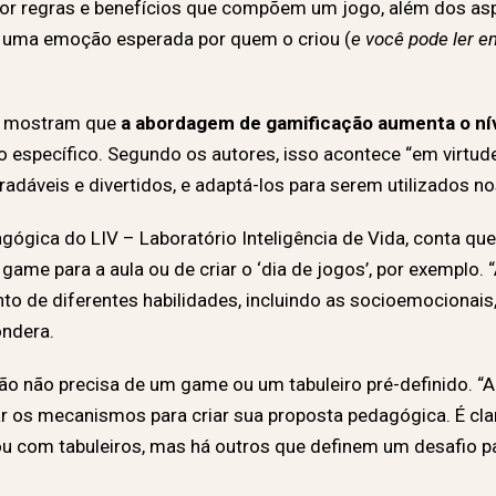
r regras e benefícios que compõem um jogo, além dos asp
am uma emoção esperada por quem o criou (
e você pode ler e
ro mostram que
a abordagem de gamificação aumenta o ní
specífico. Segundo os autores, isso acontece “em virtude 
dáveis e divertidos, e adaptá-los para serem utilizados no
gógica do LIV – Laboratório Inteligência de Vida, conta que
 game para a aula ou de criar o ‘dia de jogos’, por exemplo.
o de diferentes habilidades, incluindo as socioemocionais
ondera.
ão não precisa de um game ou um tabuleiro pré-definido. “A
 os mecanismos para criar sua proposta pedagógica. É cl
ou com tabuleiros, mas há outros que definem um desafio 