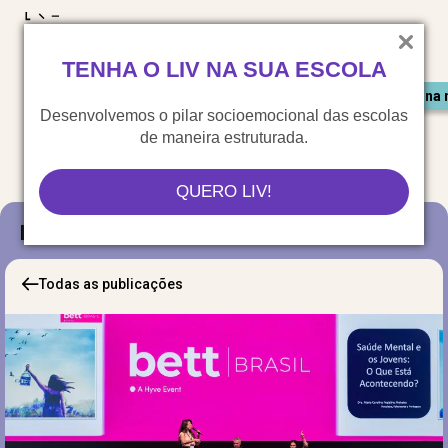
LIV para o mundo
TENHA O LIV NA SUA ESCOLA
Materiais gratuitos
Congresso LIV
Saiu na 
Desenvolvemos o pilar socioemocional das escolas
de maneira estruturada.
QUERO LIV!
Blog
Todas as publicações