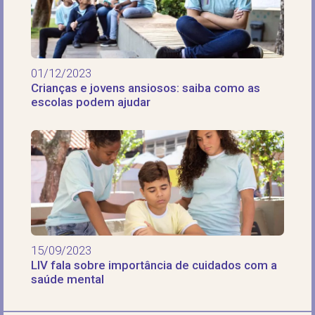
01/12/2023
Crianças e jovens ansiosos: saiba como as
escolas podem ajudar
15/09/2023
LIV fala sobre importância de cuidados com a
saúde mental