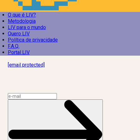
O que é LIV?
Metodologia
LIV para o mundo
Quero LIV
Política de privacidade
F.A.Q.
Portal LIV
Laboratório Inteligência de Vida
[email protected]
R. Rodrigo de Brito, 13
Botafogo, Rio de Janeiro – RJ, 22280-100
CNPJ: 17.765.891/0002-50
Assine a news do LIV!