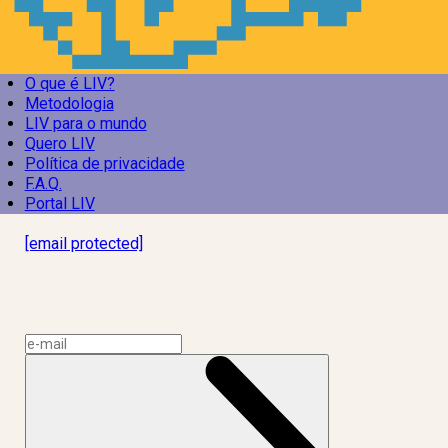
O que é LIV?
Metodologia
LIV para o mundo
Quero LIV
Política de privacidade
F.A.Q.
Portal LIV
Laboratório Inteligência de Vida
[email protected]
R. Rodrigo de Brito, 13
Botafogo, Rio de Janeiro – RJ, 22280-100
CNPJ: 17.765.891/0002-50
Assine a news do LIV!