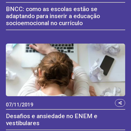
BNCC: como as escolas estão se
adaptando para inserir a educação
socioemocional no currículo
07/11/2019
Desafios e ansiedade no ENEM e
vestibulares