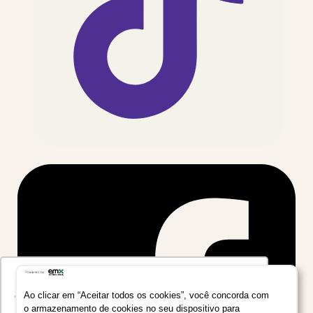
Utilizamos seus dados para oferecer uma
experiência mais relevante ao analisar e
Ao clicar em “Aceitar todos os cookies”, você concorda com
o armazenamento de cookies no seu dispositivo para
personalizar conteúdos e anúncios em nossa