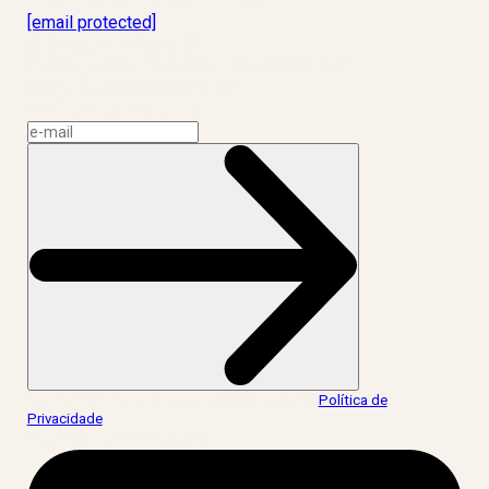
Laboratório Inteligência de Vida
[email protected]
R. Rodrigo de Brito, 13
Botafogo, Rio de Janeiro – RJ, 22280-100
CNPJ: 17.765.891/0002-50
Assine a news do LIV!
Ao informar meus dados, eu concordo com a
Política de
Privacidade
.
acesse nossas redes: