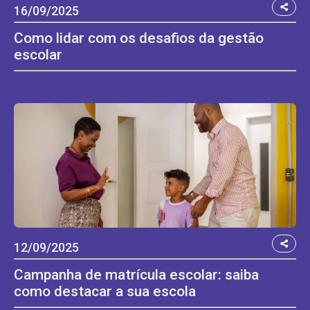
16/09/2025
Como lidar com os desafios da gestão
escolar
12/09/2025
Campanha de matrícula escolar: saiba
como destacar a sua escola