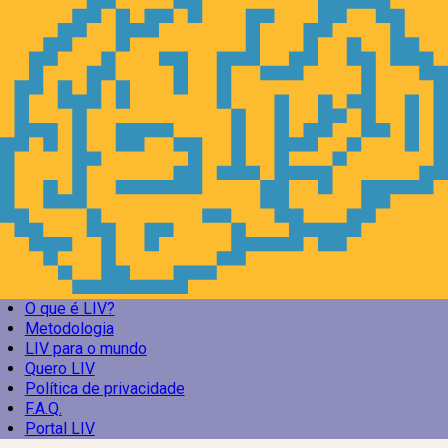
O que é LIV?
Metodologia
LIV para o mundo
Quero LIV
Política de privacidade
F.A.Q.
Portal LIV