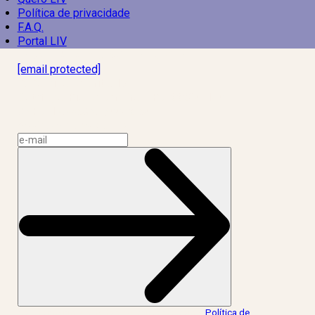
Política de privacidade
F.A.Q.
Portal LIV
Laboratório Inteligência de Vida
[email protected]
R. Rodrigo de Brito, 13
Botafogo, Rio de Janeiro – RJ, 22280-100
CNPJ: 17.765.891/0002-50
Assine a news do LIV!
Ao informar meus dados, eu concordo com a
Política de