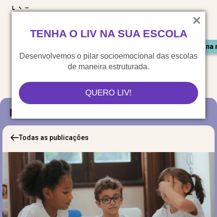
LIV para o mundo
TENHA O LIV NA SUA ESCOLA
Materiais gratuitos
Congresso LIV
Saiu na 
Desenvolvemos o pilar socioemocional das escolas
de maneira estruturada.
QUERO LIV!
Blog
Todas as publicações