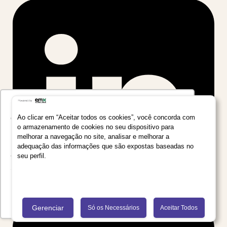
Utilizamos seus dados para oferecer uma
experiência mais relevante ao analisar e
Ao clicar em “Aceitar todos os cookies”, você concorda com
o armazenamento de cookies no seu dispositivo para
personalizar conteúdos e anúncios em nossa
melhorar a navegação no site, analisar e melhorar a
plataforma e em serviços de terceiros. Consulte
adequação das informações que são expostas baseadas no
a Política de Privacidade de Dados do Grupo
seu perfil.
Salta Educação clicando no link
Saiba mais
Recusar Cookies
Aceitar Cookies
Gerenciar
Só os Necessários
Aceitar Todos