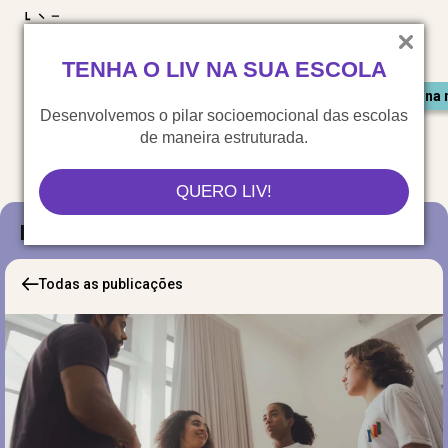
LIV para o mundo
TENHA O LIV NA SUA ESCOLA
Materiais gratuitos
Congresso LIV
Saiu na 
Desenvolvemos o pilar socioemocional das escolas
de maneira estruturada.
QUERO LIV!
Blog
Todas as publicações