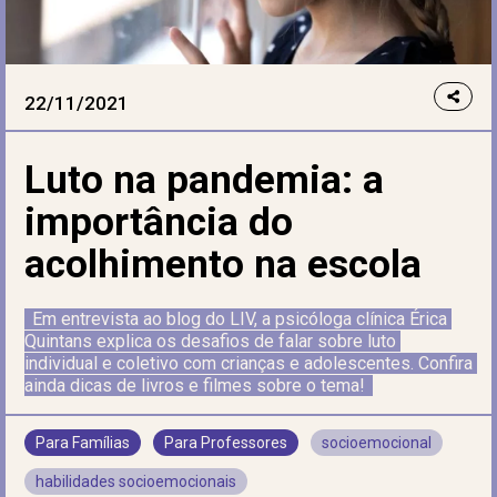
22/11/2021
Luto na pandemia: a
importância do
acolhimento na escola
Em entrevista ao blog do LIV, a psicóloga clínica Érica 
Quintans explica os desafios de falar sobre luto 
individual e coletivo com crianças e adolescentes. Confira 
ainda dicas de livros e filmes sobre o tema!
Para Famílias
Para Professores
socioemocional
habilidades socioemocionais