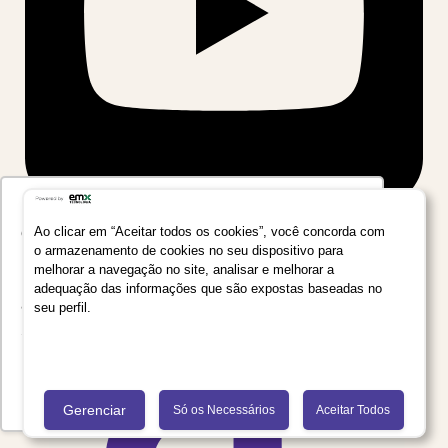
Utilizamos seus dados para oferecer uma
experiência mais relevante ao analisar e
Ao clicar em “Aceitar todos os cookies”, você concorda com
o armazenamento de cookies no seu dispositivo para
personalizar conteúdos e anúncios em nossa
melhorar a navegação no site, analisar e melhorar a
plataforma e em serviços de terceiros. Consulte
adequação das informações que são expostas baseadas no
a Política de Privacidade de Dados do Grupo
seu perfil.
Salta Educação clicando no link
Saiba mais
Recusar Cookies
Aceitar Cookies
Gerenciar
Só os Necessários
Aceitar Todos