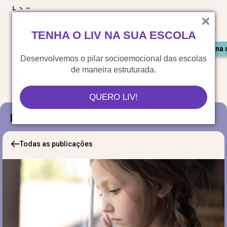
LIV para o mundo
TENHA O LIV NA SUA ESCOLA
Materiais gratuitos
Congresso LIV
Saiu na 
Desenvolvemos o pilar socioemocional das escolas
de maneira estruturada.
QUERO LIV!
Blog
Todas as publicações