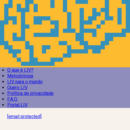
O que é LIV?
Metodologia
LIV para o mundo
Quero LIV
Política de privacidade
F.A.Q.
Portal LIV
Laboratório Inteligência de Vida
[email protected]
R. Rodrigo de Brito, 13
Botafogo, Rio de Janeiro – RJ, 22280-100