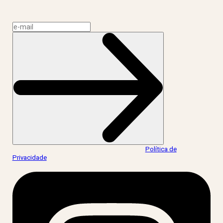
CNPJ: 17.765.891/0002-50
Assine a news do LIV!
Ao informar meus dados, eu concordo com a
Política de
Privacidade
.
acesse nossas redes: